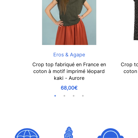
Eros & Agape
Crop top fabriqué en France en
Crop to
coton à motif imprimé léopard
coton 
kaki - Aurore
68,00€