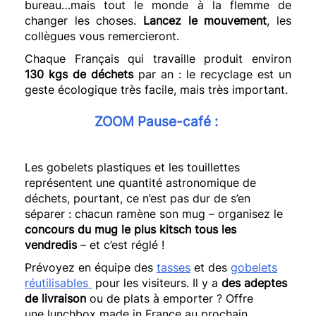
bureau…
mais
tout le monde à la flemme de
changer les choses.
Lancez le mouvement
, les
collègues vous remercieront.
Chaque Français qui travaille produit environ
130
kgs
de déchets
par an :
le recyclage est un
geste écologique très facile, mais très important.
ZOOM
Pause-café :
Les gobelets plastiques et les touillettes
représentent une quantité astronomique de
déchets, pourtant, ce n’est pas dur de s’en
séparer :
chacun ramène son mug
– organisez le
concours du mug le plus kitsch tous les
vendredis
–
et c’est réglé !
Prévoyez en équipe des
tasses
et des
gobelets
réutilisables
pour les visiteurs.
Il y a
des adeptes
de livraison
ou de plats à emporter ?
Offre
une
lunchbox
made
in France au prochain