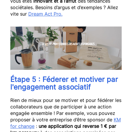
vous êtes
innovant et à l’affût
des tendances
sociétales.
Besoins d’argus et d’exemples ?
Allez
vite sur
Dream Act Pro
.
Étape 5 :
Féderer et motiver par
l'engagement associatif
Rien de mieux pour se motiver et pour fédérer les
collaborateurs que de participer à une action
engagée ensemble !
Par exemple, vous pouvez
proposer à votre entreprise d’être sponsor de
KM
for
change
:
une application qui reverse 1 € par