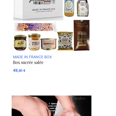
MADE IN FRANCE BOX
Box sucrée salée
49,
90 €